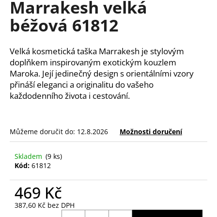
Marrakesh velká
a
béžová 61812
j
í
t
Velká kosmetická taška Marrakesh je stylovým
?
doplňkem inspirovaným exotickým kouzlem
Maroka. Její jedinečný design s orientálními vzory
přináší eleganci a originalitu do vašeho
každodenního života i cestování.
HLEDAT
Můžeme doručit do:
12.8.2026
Možnosti doručení
D
Skladem
(9 ks)
o
Kód:
61812
p
o
469 Kč
r
387,60 Kč bez DPH
u
Měrná