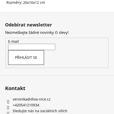
Rozměry: 26x16x12 cm
Z
á
Odebírat newsletter
p
Nezmeškejte žádné novinky či slevy!
a
t
E-mail
í
PŘIHLÁSIT SE
Kontakt
veronika
@
diva-nice.cz
+420541210934
Sledujte nás na sociálních sítích