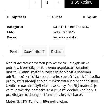
č
DO KOŠÍKU
cena:
u
j
e
Zeptat se
Hlídat
Sdílet
m
e
Kategorie
:
Dámské kosmetické tašky
EAN
:
5703918618125
Barva
:
béžová s potiskem
NALEPOVACÍ
UMĚLÉ
NEHTY
Popis
Související (1)
Diskuze
ACTIVE
TIPS
40
Nabízí dostatek prostoru pro kosmetiku a hygienické
69
potřeby, které díky praktickému uspořádání snadno
Kč
uložíte. Kvalitní materiál zajišťuje odolnost a snadnou
údržbu, což z ní dělá spolehlivého společníka. Ideální volba
pro ty, kteří hledají spojení funkčnosti a jedinečného stylu.
Uvnitř se nachází čtyři elastické kapsy. Použitý materiál je
velmi praktický, nemačká se a je velmi odolný. Zapínání s
praktickým ozdobným střapcem v béžové barvě.
Materiál: 85% Terylen, 15% polyuretan.