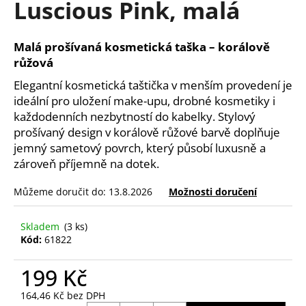
Luscious Pink, malá
a
j
Malá prošívaná kosmetická taška – korálově
í
růžová
t
Elegantní kosmetická taštička v menším provedení je
?
ideální pro uložení make-upu, drobné kosmetiky i
každodenních nezbytností do kabelky. Stylový
prošívaný design v korálově růžové barvě doplňuje
jemný sametový povrch, který působí luxusně a
HLEDAT
zároveň příjemně na dotek.
Můžeme doručit do:
13.8.2026
Možnosti doručení
D
Skladem
(3 ks)
o
Kód:
61822
p
o
199 Kč
r
u
164,46 Kč bez DPH