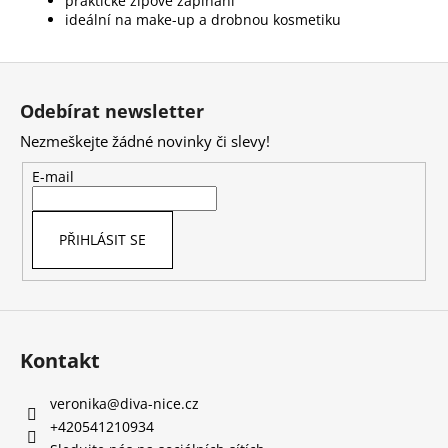
praktické zipové zapínání
ideální na make-up a drobnou kosmetiku
Z
á
Odebírat newsletter
p
Nezmeškejte žádné novinky či slevy!
a
t
E-mail
í
PŘIHLÁSIT SE
Kontakt
veronika
@
diva-nice.cz
+420541210934