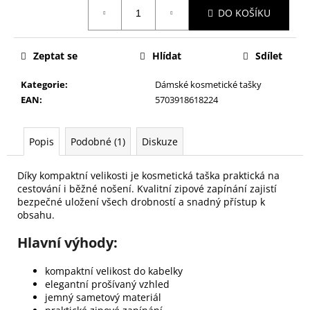
č
Měrná
DO KOŠÍKU
cena:
u
j
e
Zeptat se
Hlídat
Sdílet
m
e
Kategorie
:
Dámské kosmetické tašky
EAN
:
5703918618224
PILNÍK
NA
Popis
Podobné (1)
Diskuze
NEHTY
Z
JAPONSKÉHO
Díky kompaktní velikosti je kosmetická taška praktická na
PAPÍRU,
cestování i běžné nošení. Kvalitní zipové zapínání zajistí
OVÁLNÝ
bezpečné uložení všech drobností a snadný přístup k
49
obsahu.
Kč
Hlavní výhody:
kompaktní velikost do kabelky
elegantní prošívaný vzhled
jemný sametový materiál